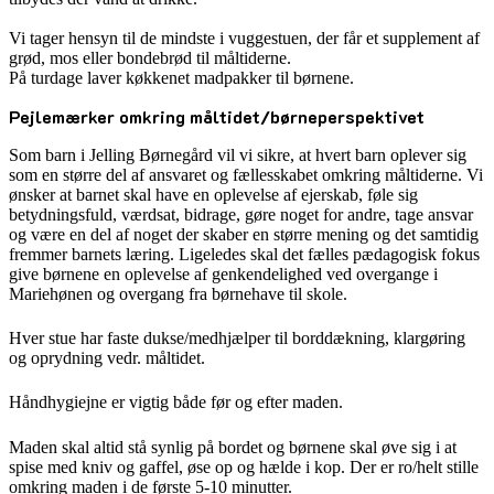
Vi tager hensyn til de mindste i vuggestuen, der får et supplement af
grød, mos eller bondebrød til måltiderne.
På turdage laver køkkenet madpakker til børnene.
Pejlemærker omkring måltidet/børneperspektivet
Som barn i Jelling Børnegård vil vi sikre, at hvert barn oplever sig
som en større del af ansvaret og fællesskabet omkring måltiderne. Vi
ønsker at barnet skal have en oplevelse af ejerskab, føle sig
betydningsfuld, værdsat, bidrage, gøre noget for andre, tage ansvar
og være en del af noget der skaber en større mening og det samtidig
fremmer barnets læring. Ligeledes skal det fælles pædagogisk fokus
give børnene en oplevelse af genkendelighed ved overgange i
Mariehønen og overgang fra børnehave til skole.
Hver stue har faste dukse/medhjælper til borddækning, klargøring
og oprydning vedr. måltidet.
Håndhygiejne er vigtig både før og efter maden.
Maden skal altid stå synlig på bordet og børnene skal øve sig i at
spise med kniv og gaffel, øse op og hælde i kop. Der er ro/helt stille
omkring maden i de første 5-10 minutter.