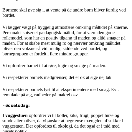
Børnene skal øve sig i, at vente på de andre børn bliver færdig ved
bordet.
Vi lægger vægt på hyggelig atmosfære omkring måltidet på stuerne.
Personalet spiser et pædagogisk måltid, for at være den gode
rollemodel, som har en positiv tilgang til maden og altid smager på
maden. For at skabe mest mulig ro og nærvær omkring måltidet
bliver den voksne så vidt muligt siddende ved bordet, og
børnegruppen er fordelt i flere mindre grupper.
Vi opfordrer barnet til at røre, lugte og smage på maden.
Vi respekterer barnets madgrænser, det er ok at sige nej tak.
Vi respekterer barnets lyst til at eksperimentere med smag. Evt.
remulade på æg, rødbeder på makrel osv.
Fødselsdag:
I vuggestuen
opfordrer vi til boller, kiks, frugt, poppet hirse og
sunde alternativer, da vi ønsker at begrænse mængden af sukker i
vuggestuen. Der opfordres til økologi, da det også er i tråd med
husets politik.