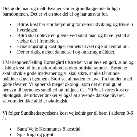
Det gode mad og måltidsvaner starter grundlæggende tidligt i
barndommen. Det er vi en stor del af og har ansvar for.
Børns kost har stor betydning for deres udvikling og trivsel i
hverdagen.
Børn skal opleve en glæde ved sund mad og have lyst til at
vælge det i fremtiden.
Ernæringsrigtig kost øger barnets trivsel og koncentration.
Der er rigtig meget dannelse i og omkring måltidet.
I Mariehønen/Jelling Børnegård tilstræber vi at lave en god, sund og
alsidig kost ud fra madordningens økonomiske ramme. Børnene
skal udvikle gode madvaner og vi skal sikre, at alle får sunde
måltider dagen igennem. Stort set al maden er lavet fra bunden med
gode råvarer. Vi køber så meget økologi, som det er muligt, af
hensyn til børnenes sundhed og miljøet. Ca. 70 % af vores kost er
økologisk, derudover ønsker vi også at anvende danske råvarer,
selvom det ikke altid er økologisk.
Vi følger Sundhedsstyrelsens kost vejledninger til børn i alderen 0-6
år.
Samt Vejle Kommunes 8 kostråd:
Spis frugt og grønt