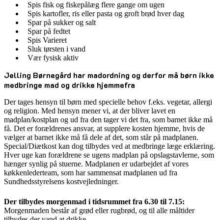
Spis fisk og fiskepålæg flere gange om ugen
Spis kartofler, ris eller pasta og groft brød hver dag
Spar på sukker og salt
Spar på fedtet
Spis Varieret
Sluk tørsten i vand
Vær fysisk aktiv
Jelling Børnegård har madordning og derfor må børn ikke
medbringe mad og drikke hjemmefra
Der tages hensyn til børn med specielle behov f.eks. vegetar, allergi
og religion. Med hensyn mener vi, at der bliver lavet en
madplan/kostplan og ud fra den tager vi det fra, som barnet ikke må
få. Det er forældrenes ansvar, at supplere kosten hjemme, hvis de
vælger at barnet ikke må få dele af det, som står på madplanen.
Special/Diætkost kan dog tilbydes ved at medbringe læge erklæring.
Hver uge kan forældrene se ugens madplan på opslagstavlerne, som
hænger synlig på stuerne. Madplanen er udarbejdet af vores
køkkenlederteam, som har sammensat madplanen ud fra
Sundhedsstyrelsens kostvejledninger.
Der tilbydes morgenmad i tidsrummet fra 6.30 til 7.15:
Morgenmaden består af grød eller rugbrød, og til alle måltider
tilbydes der vand at drikke.