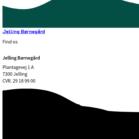
Jelling Børnegård
Find os
Jelling Børnegård
Plantagevej 1 A
7300 Jelling
CVR. 29 18 99 00
Åbningstider
Åbningstider i Jelling Børnegård