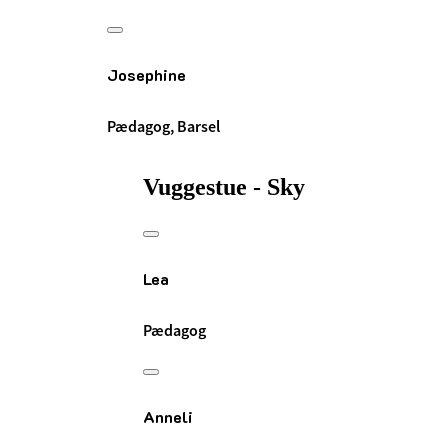
Josephine
Pædagog, Barsel
Vuggestue - Sky
Lea
Pædagog
Anneli