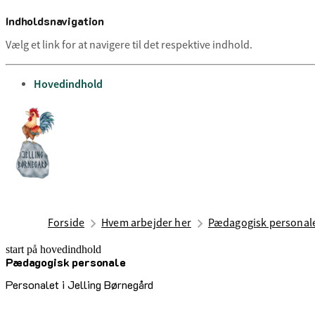
Indholdsnavigation
Vælg et link for at navigere til det respektive indhold.
gå til
Hovedindhold
Forside
Hvem arbejder her
Pædagogisk personal
start på hovedindhold
Pædagogisk personale
senest opdateret 14. april 2026
Personalet i Jelling Børnegård