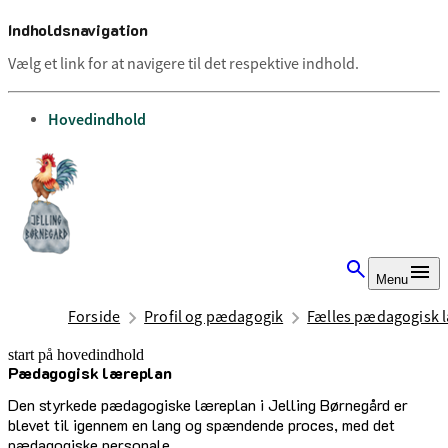
Indholdsnavigation
Vælg et link for at navigere til det respektive indhold.
gå til
Hovedindhold
Menu
Forside
Profil og pædagogik
Fælles pædagogisk 
start på hovedindhold
Pædagogisk læreplan
senest opdateret 21. oktober 2025
Den styrkede pædagogiske læreplan i Jelling Børnegård er
blevet til igennem en lang og spændende proces, med det
pædagogiske personale.